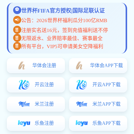
贝弗利谈防守选择戈贝尔而非浓眉强调出勤的重要性与
球队稳定性
2026-08-05
8 次浏览
国米对帕莱斯特拉不愿无底线追求亚特兰大对卢克曼交
易态度坚决
2026-08-04
9 次浏览