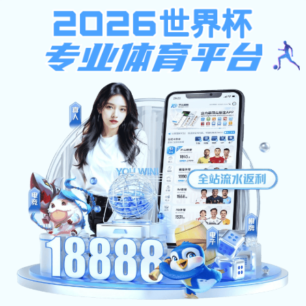
立即注册
首页
体育焦点
全部
最新
热门
推荐