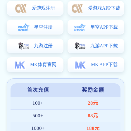
唐斯季后赛正负值创佳绩仅次于库里展现超强竞争力
2026-08-03
13 次浏览