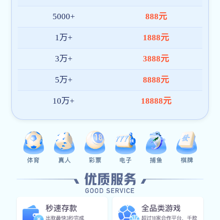
塞巴里首战破巴西引关注荷甲赛季19球9助拜仁愿花
5000万引发热议
2026-08-02
15 次浏览