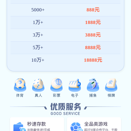
容，通过多角度分析来探讨他的转会所带来的深远影
响。
1、安佩姆的个人背景与职业生涯
安佩姆出生于加纳，在年轻时便展现出了过人的足球
天赋。他自小加入本国的一家足球俱乐部，经过多年
的磨练逐渐崭露头角。随着年龄的增长，他开始在国
内外各大联赛中打拼，并迅速成为边锋位置上的热门
选手。在其职业生涯初期，他就曾效力于一些知名俱
乐部，为球队贡献了许多精彩进球和助攻。
在国际比赛中，安佩姆同样表现不俗，多次入选加纳
国家队，并参与了重要赛事。他凭借出色的技术和速
度，在世界舞台上赢得了一定声誉，成为了球迷心目
中的明星。在经历了一段时间的欧洲联赛锻炼后，他